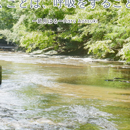
くことは、呼吸をするこ
ー碧月はるーHaru Aotsuki