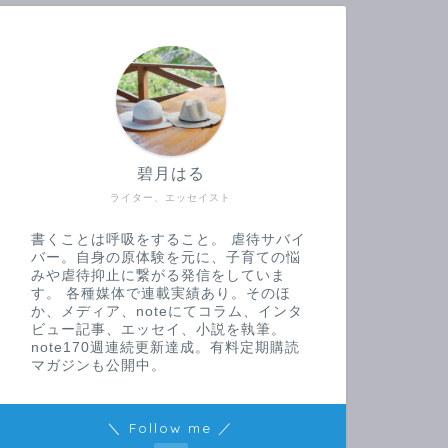
碧月はる
ライター、エッセイスト
書くことは呼吸をすること。 虐待サバイ
バー。自身の原体験を元に、子育ての悩
みや虐待抑止に繋がる発信をしていま
す。 各種媒体で連載実績あり。そのほ
か、メディア、noteにてコラム、インタ
ビュー記事、エッセイ、小説を執筆。
note170週連続更新達成。有料定期購読
マガジンも公開中。
＼ Follow me ／