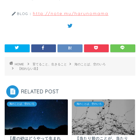
http://note.mu/harunomama
BLOG：
HOME
育てること、生きること
海のことば、空のいろ
【枯れない花】
RELATED POST
海のことば、空のいろ
海のことば、空のいろ
【星の砂はどうやって生まれ
【当たり前のことが、当たり