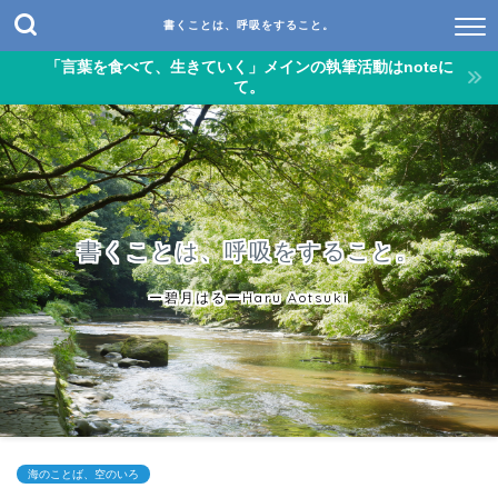
書くことは、呼吸をすること。
「言葉を食べて、生きていく」メインの執筆活動はnoteに
て。
書くことは、呼吸をすること。
ー碧月はるーHaru Aotsuki
海のことば、空のいろ