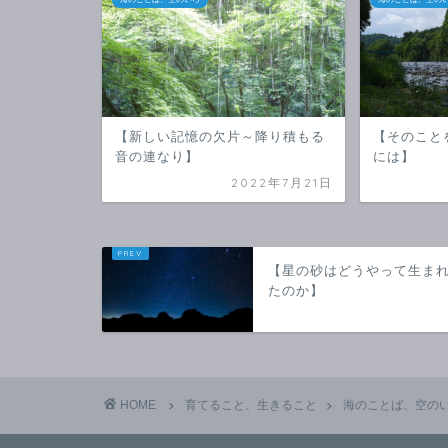
【新しい記憶の欠片～降り積もる
【そのこと
音の連なり】
には】
2022年7月21日
【星の砂はどうやって生ま
たのか】
HOME
育てること、生きること
海のことば、空の