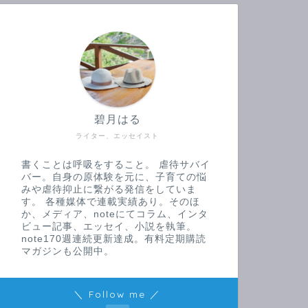
碧月はる
ライター、エッセイスト
書くことは呼吸をすること。 虐待サバイ
バー。自身の原体験を元に、子育ての悩
みや虐待抑止に繋がる発信をしていま
す。 各種媒体で連載実績あり。そのほ
か、メディア、noteにてコラム、インタ
ビュー記事、エッセイ、小説を執筆。
note170週連続更新達成。有料定期購読
マガジンも公開中。
＼ Follow me ／