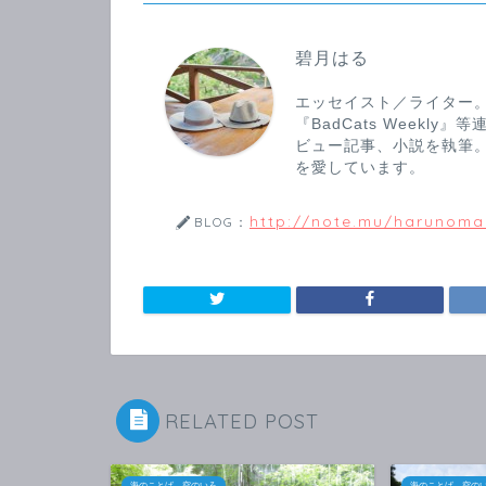
碧月はる
エッセイスト／ライター。
『BadCats Weekl
ビュー記事、小説を執筆
を愛しています。
http://note.mu/harunom
BLOG：
RELATED POST
海のことば、空のいろ
海のことば、空の