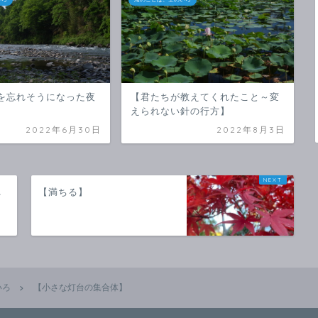
を忘れそうになった夜
【君たちが教えてくれたこと～変
えられない針の行方】
2022年6月30日
2022年8月3日
れ
【満ちる】
いろ
【小さな灯台の集合体】