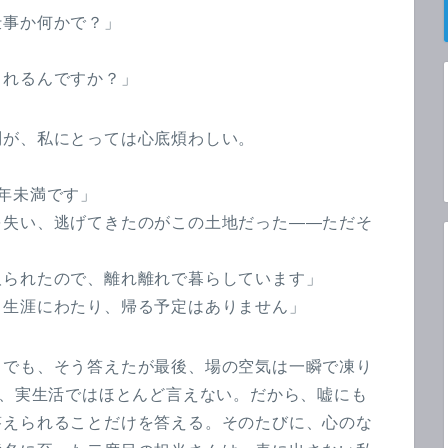
仕事か何かで？」
られるんですか？」
問が、私にとっては心底煩わしい。
年未満です」
を失い、逃げてきたのがこの土地だった――ただそ
取られたので、離れ離れで暮らしています」
ら生涯にわたり、帰る予定はありません」
。でも、そう答えたが最後、場の空気は一瞬で凍り
て、実生活ではほとんど言えない。だから、嘘にも
答えられることだけを答える。そのたびに、心のな