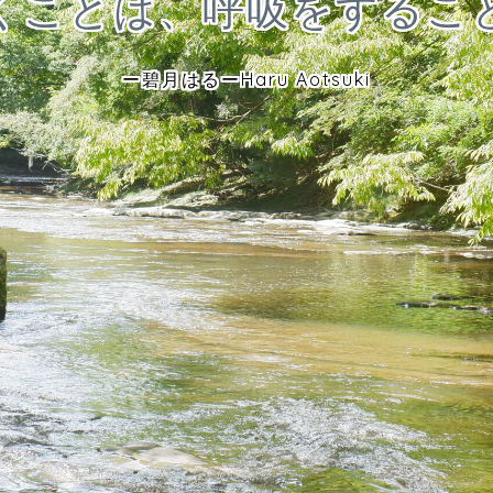
くことは、呼吸をするこ
ー碧月はるーHaru Aotsuki