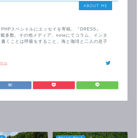
ABOUT ME
PHPスペシャルにエッセイを寄稿。『DRESS』
y』等連載多数。その他メディア、noteにてコラム、インタ
。書くことは呼吸をすること。海と珈琲と二人の息子
ama
いろ
海のことば、空のいろ