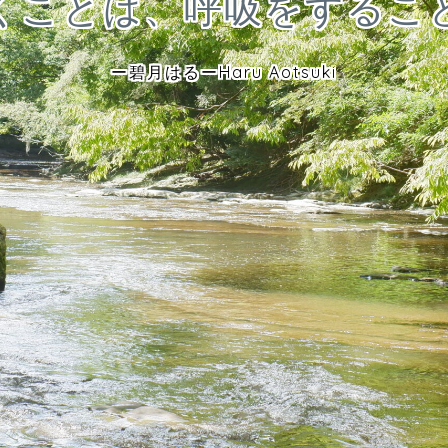
くことは、呼吸をするこ
ー碧月はるーHaru Aotsuki