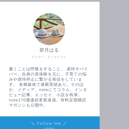
碧月はる
ライター、エッセイスト
書くことは呼吸をすること。 虐待サバイ
バー。自身の原体験を元に、子育ての悩
みや虐待抑止に繋がる発信をしていま
す。 各種媒体で連載実績あり。そのほ
か、メディア、noteにてコラム、インタ
ビュー記事、エッセイ、小説を執筆。
note170週連続更新達成。有料定期購読
マガジンも公開中。
＼ Follow me ／